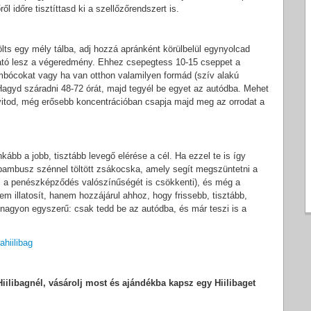
ől időre tisztíttasd ki a szellőzőrendszert is.
tölts egy mély tálba, adj hozzá apránként körülbelül egynyolcad
álható lesz a végeredmény. Ehhez csepegtess 10-15 cseppet a
ombócokat vagy ha van otthon valamilyen formád (szív alakú
Hagyd száradni 48-72 órát, majd tegyél be egyet az autódba. Mehet
nyitod, még erősebb koncentrációban csapja majd meg az orrodat a
kább a jobb, tisztább levegő elérése a cél. Ha ezzel te is így
, bambusz szénnel töltött zsákocska, amely segít megszüntetni a
al a penészképződés valószínűségét is csökkenti), és még a
m illatosít, hanem hozzájárul ahhoz, hogy frissebb, tisztább,
agyon egyszerű: csak tedd be az autódba, és már teszi is a
ahiilibag
iilibagnél, vásárolj most és ajándékba kapsz egy Hiilibaget