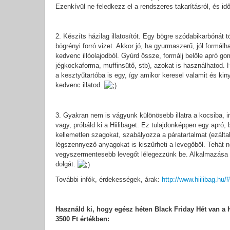
Ezenkívül ne feledkezz el a rendszeres takarításról, és időr
2. Készíts házilag illatosítót. Egy bögre szódabikarbónát 
bögrényi forró vizet. Akkor jó, ha gyurmaszerű, jól form
kedvenc illóolajodból. Gyúrd össze, formálj belőle apró g
jégkockaforma, muffinsütő, stb), azokat is használhatod. 
a kesztyűtartóba is egy, így amikor keresel valamit és ki
kedvenc illatod.
3. Gyakran nem is vágyunk különösebb illatra a kocsiba, in
vagy, próbáld ki a Hiilibaget. Ez tulajdonképpen egy apró
kellemetlen szagokat, szabályozza a páratartalmat (ezált
légszennyező anyagokat is kiszűrheti a levegőből. Tehát ne
vegyszermentesebb levegőt lélegezzünk be. Alkalmazása n
dolgát.
További infók, érdekességek, árak:
http://www.hiilibag.hu/#
Használd ki, hogy egész héten Black Friday Hét van a H
3500 Ft értékben: