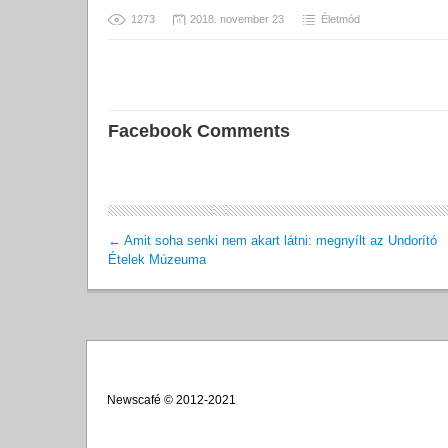
1273
2018. november 23
Életmód
Facebook Comments
←
Amit soha senki nem akart látni: megnyílt az Undorító
Ételek Múzeuma
Newscafé © 2012-2021