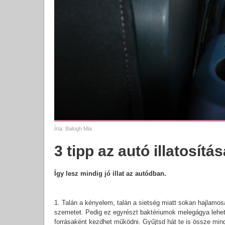
Írta:
Balogh Mia
3 tipp az autó illatosítá
Így lesz mindig jó illat az autódban.
1. Talán a kényelem, talán a sietség miatt sokan hajlamo
szemetet. Pedig ez egyrészt baktériumok melegágya lehet
forrásaként kezdhet működni. Gyűjtsd hát te is össze min