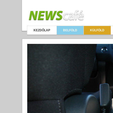
KEZDŐLAP
BELFÖLD
KÜLFÖLD