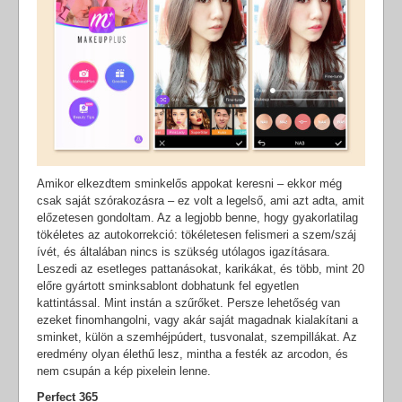
Amikor elkezdtem sminkelős appokat keresni – ekkor még
csak saját szórakozásra – ez volt a legelső, ami azt adta, amit
előzetesen gondoltam. Az a legjobb benne, hogy gyakorlatilag
tökéletes az autokorrekció: tökéletesen felismeri a szem/száj
ívét, és általában nincs is szükség utólagos igazításara.
Leszedi az esetleges pattanásokat, karikákat, és több, mint 20
előre gyártott sminksablont dobhatunk fel egyetlen
kattintással. Mint instán a szűrőket. Persze lehetőség van
ezeket finomhangolni, vagy akár saját magadnak kialakítani a
sminket, külön a szemhéjpúdert, tusvonalat, szempillákat. Az
eredmény olyan élethű lesz, mintha a festék az arcodon, és
nem csupán a kép pixelein lenne.
Perfect 365