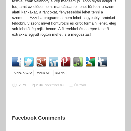
festve, csak valahogy a kép mégsem jó. Több olyan dolgot is
tud, amit az elődei nem: manuálisan el lehet tüntetni a szem
alatti karikákat, a ráncokat, fényessebbé lehet tenni a
szemet… Ezzel a programmal nem lehet nagyesélyi sminket
feldobni, viszont mivel kontúrozni és orrot formálni lehet, elég
sok lehetőség rejlik benne. A filterekkel és a képre tehető
extrákkal együtt rögtön mehet is a megosztás!
APPLIKÁCIÓ
MAKE UP
SMINK
2579
2016. december 09
Életmód
Facebook Comments