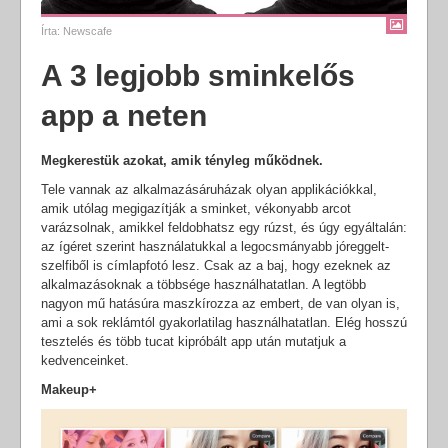
Írta:
Newscafe
A 3 legjobb sminkelős
app a neten
Megkerestük azokat, amik tényleg működnek.
Tele vannak az alkalmazásáruházak olyan applikációkkal,
amik utólag megigazítják a sminket, vékonyabb arcot
varázsolnak, amikkel feldobhatsz egy rúzst, és úgy egyáltalán:
az ígéret szerint használatukkal a legocsmányabb jóreggelt-
szelfiből is címlapfotó lesz. Csak az a baj, hogy ezeknek az
alkalmazásoknak a többsége használhatatlan. A legtöbb
nagyon mű hatásúra maszkírozza az embert, de van olyan is,
ami a sok reklámtól gyakorlatilag használhatatlan. Elég hosszú
tesztelés és több tucat kipróbált app után mutatjuk a
kedvenceinket.
Makeup+