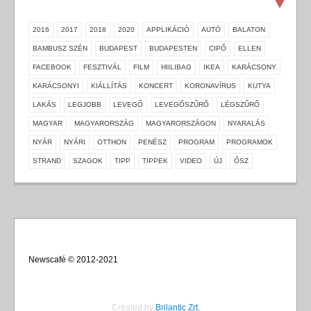
2016
2017
2018
2020
APPLIKÁCIÓ
AUTÓ
BALATON
BAMBUSZ SZÉN
BUDAPEST
BUDAPESTEN
CIPŐ
ELLEN
FACEBOOK
FESZTIVÁL
FILM
HIILIBAG
IKEA
KARÁCSONY
KARÁCSONYI
KIÁLLÍTÁS
KONCERT
KORONAVÍRUS
KUTYA
LAKÁS
LEGJOBB
LEVEGŐ
LEVEGŐSZŰRŐ
LÉGSZŰRŐ
MAGYAR
MAGYARORSZÁG
MAGYARORSZÁGON
NYARALÁS
NYÁR
NYÁRI
OTTHON
PENÉSZ
PROGRAM
PROGRAMOK
STRAND
SZAGOK
TIPP
TIPPEK
VIDEO
ÚJ
ŐSZ
Newscafé © 2012-2021
Created by
Brilantic Zrt.