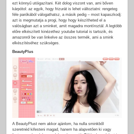
ezt könnyű utóigazítani. Két dolog viszont van, ami bőven
kárpótol: az egyik, hogy frizurát is lehet változtatni: rengeteg
féle parókából válogathatsz, a másik pedig – most kapaszkodj:
azt is megmutatja a progi, hogy hogy készítheted el a
valóságban azt a sminket, amit magadra montíroztál. A legtöbb
előre elkészített kinézethez youtube tutorial is tartozik, és
amazonról be van linkelve az összes termék, ami a smink
elkészítéséhez szükséges.
BeautyPlus
A BeautyPlust nem akkor ajánlom, ha nulla sminkből
szeretnéd kifesteni magad, hanem ha alapvetően ki vagy