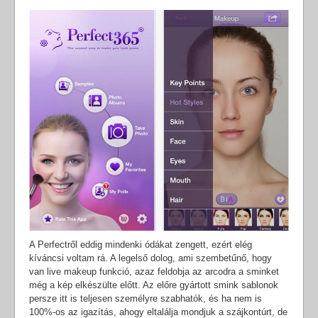
A Perfectről eddig mindenki ódákat zengett, ezért elég
kíváncsi voltam rá. A legelső dolog, ami szembetűnő, hogy
van live makeup funkció, azaz feldobja az arcodra a sminket
még a kép elkészülte előtt. Az előre gyártott smink sablonok
persze itt is teljesen személyre szabhatók, és ha nem is
100%-os az igazítás, ahogy eltalálja mondjuk a szájkontúrt, de