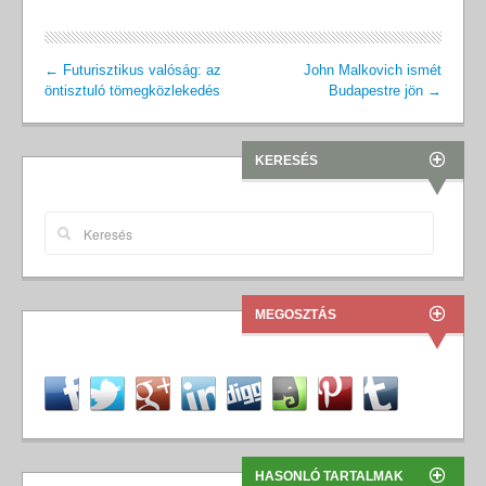
←
Futurisztikus valóság: az
John Malkovich ismét
öntisztuló tömegközlekedés
Budapestre jön
→
KERESÉS
MEGOSZTÁS
HASONLÓ TARTALMAK