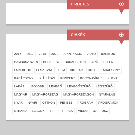
HIRDETÉS
CIMKÉK
2016
2017
2018
2020
APPLIKÁCIÓ
AUTÓ
BALATON
BAMBUSZ SZÉN
BUDAPEST
BUDAPESTEN
CIPŐ
ELLEN
FACEBOOK
FESZTIVÁL
FILM
HIILIBAG
IKEA
KARÁCSONY
KARÁCSONYI
KIÁLLÍTÁS
KONCERT
KORONAVÍRUS
KUTYA
LAKÁS
LEGJOBB
LEVEGŐ
LEVEGŐSZŰRŐ
LÉGSZŰRŐ
MAGYAR
MAGYARORSZÁG
MAGYARORSZÁGON
NYARALÁS
NYÁR
NYÁRI
OTTHON
PENÉSZ
PROGRAM
PROGRAMOK
STRAND
SZAGOK
TIPP
TIPPEK
VIDEO
ÚJ
ŐSZ