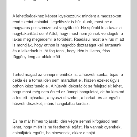
A lehetőségekhez képest igyekezzünk mindent a megszokott
rend szerint csinálni. Legelőször is búsuljunk, most ne a
magyaros pesszimizmust vegyük elő. Ne spórold le a tavaszi
nagytakarítást sem! Attól, hogy most nem jönnek vendégek, a
lakás még megérdemli a törődést. Ráadásul most a vírus miatt
is mondják, hogy otthon is nagyobb tisztaságot kell tartanunk,
és a lelkednek is jót fog tenni, hogy idén is illatos, friss
függöny leng az ablak előtt.
Tartsd magad az ünnepi menühöz is: a húsvéti sonka, tojás, a
cékla és a torma idén sem maradhat el, hiszen ezeket úgyis
otthon készítenéd el. A húsvéti dekorációt se felejtsd el: lehet,
hogy most még nem érzed az ünnepi hangulatot, de ha kirakod
a festett tojásokat, a nyuszi díszeket, a barkát, és az egyéb
húsvéti díszeket, máris hangulatba kerülsz.
És ha már hímes tojások: idén végre semmi kifogásod nem
lehet, hogy miért is ne festhetnél tojást. Ha vannak gyerekek,
csináljátok együtt, ha nincsenek, akkor a saját