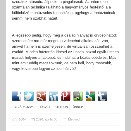
szórakoztatásodra állj neki a pingálásnak. Az interneten
számtalan technika található a hagyományos festéstől a a
különböző montázsolós technikákig, úgyhogy a fantáziádnak
semmi nem szabhat határt.
A legszebb pedig, hogy még a család hiányát is orvosolhatod:
szerencsére ma már rengeteg videochat alkalmazás van,
amivel ha nem is személyesen, de virtuálisan összeülhet a
család. Minden háztartás kiteszi az ünnepi asztal egyik üresen
maradt helyére a laptopot, és indulhat a közös ebédelés. Más,
mint amit eddig megszoktunk, de nem kell, hogy rosszabb,
vagy kevesebb legyen az idei húsvét!
BEZÁRKÓZVA
HÚSVÉT
OTTHON
ÜNNEP
1004
2020. április 08
Életmód