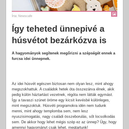
Írta:
Newscafe
Így teheted ünnepivé a
húsvétot bezárkózva is
A hagyományok segítenek megőrizni a szépségét ennek a
furcsa idei ünnepnek.
Az idei húsvét egészen biztosan nem olyan lesz, mint ahogy
megszokhattuk. A családok hetek óta összezárva élnek, akik
pedig külön háztartást vezetnek, régóta nem látták egymást.
Így a tavaszi szünet öröme egy kicsit kevésbé különleges,
mint megszoktuk. Húsvéti programokra idén nem tudunk
menni, mint ahogy templomba sem, nem lesz
nyuszisimogatás, nagy családi összeborulás, sőt locsolkodás
sem. De akkor hogy lehet mégis szép ez az ünnep? Úgy, hogy
amennyi hagyományt csak lehet, megtartunk!