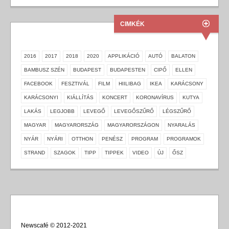
CIMKÉK
2016
2017
2018
2020
APPLIKÁCIÓ
AUTÓ
BALATON
BAMBUSZ SZÉN
BUDAPEST
BUDAPESTEN
CIPŐ
ELLEN
FACEBOOK
FESZTIVÁL
FILM
HIILIBAG
IKEA
KARÁCSONY
KARÁCSONYI
KIÁLLÍTÁS
KONCERT
KORONAVÍRUS
KUTYA
LAKÁS
LEGJOBB
LEVEGŐ
LEVEGŐSZŰRŐ
LÉGSZŰRŐ
MAGYAR
MAGYARORSZÁG
MAGYARORSZÁGON
NYARALÁS
NYÁR
NYÁRI
OTTHON
PENÉSZ
PROGRAM
PROGRAMOK
STRAND
SZAGOK
TIPP
TIPPEK
VIDEO
ÚJ
ŐSZ
Newscafé © 2012-2021