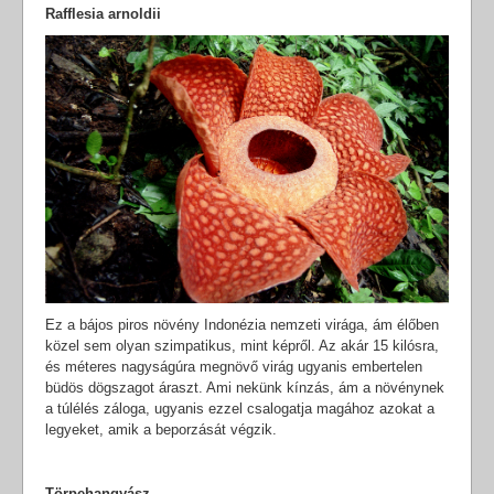
Rafflesia arnoldii
Ez a bájos piros növény Indonézia nemzeti virága, ám élőben
közel sem olyan szimpatikus, mint képről. Az akár 15 kilósra,
és méteres nagyságúra megnövő virág ugyanis embertelen
büdös dögszagot áraszt. Ami nekünk kínzás, ám a növénynek
a túlélés záloga, ugyanis ezzel csalogatja magához azokat a
legyeket, amik a beporzását végzik.
Törpehangyász