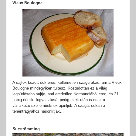
Vieux Boulogne
A sajtok között sok erős, kellemetlen szagú akad, ám a Vieux
Boulogne mindegyiken túltesz. Köztudottan ez a világ
legbüdösebb sajtja, ami eredetileg Normandiából ered, és 21
napig érlelik, fogyasztását pedig ezek után is csak a
vállalkozó szelleműeknek ajánljuk. A szagát sokan a
tehéntrágyához hasonlítják…
Surströmming