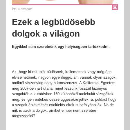
Írta:
Newscafe
Ezek a legbüdösebb
dolgok a világon
Egyikkel sem szeretnénk egy helyiségben tartózkodni.
Az, hogy ki mit talál büdösnek, kellemesnek vagy még épp
elviselhetőnek, nagyon egyénfüggő, ám vannak olyan szagok,
amikről viszonylag nagy a konszenzus. A Kaliforniai Egyetem
még 2007-ben járt utána, miért leszünk rosszul bizonyos
szagoktól: a kutatásban 150 különböző molekulát vizsgáltak
meg, és igen érdekes összefüggésekre jöttek rá, például hogy
a szagok érzékelését evolúciós okok is befolyásolják. Na de
mik is azok a dolgok, amiket ember nem szeretne
megszagolni?