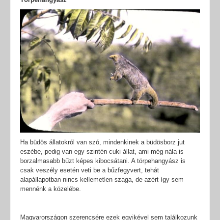
Ha büdös állatokról van szó, mindenkinek a büdösborz jut
eszébe, pedig van egy szintén cuki állat, ami még nála is
borzalmasabb bűzt képes kibocsátani. A törpehangyász is
csak veszély esetén veti be a bűzfegyvert, tehát
alapállapotban nincs kellemetlen szaga, de azért így sem
mennénk a közelébe.
Magyarországon szerencsére ezek egyikével sem találkozunk