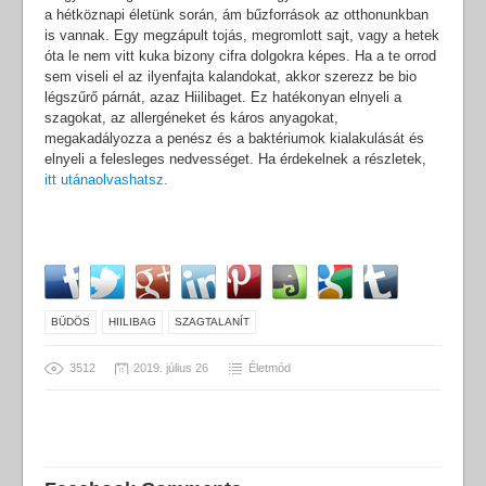
a hétköznapi életünk során, ám bűzforrások az otthonunkban
is vannak. Egy megzápult tojás, megromlott sajt, vagy a hetek
óta le nem vitt kuka bizony cifra dolgokra képes. Ha a te orrod
sem viseli el az ilyenfajta kalandokat, akkor szerezz be bio
légszűrő párnát, azaz Hiilibaget. Ez hatékonyan elnyeli a
szagokat, az allergéneket és káros anyagokat,
megakadályozza a penész és a baktériumok kialakulását és
elnyeli a felesleges nedvességet. Ha érdekelnek a részletek,
itt utánaolvashatsz.
BÜDÖS
HIILIBAG
SZAGTALANÍT
3512
2019. július 26
Életmód