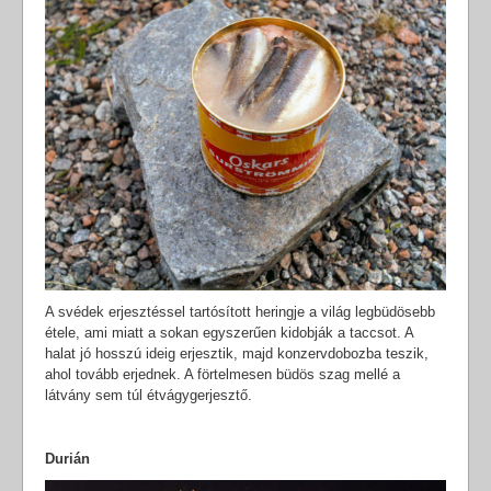
A svédek erjesztéssel tartósított heringje a világ legbüdösebb
étele, ami miatt a sokan egyszerűen kidobják a taccsot. A
halat jó hosszú ideig erjesztik, majd konzervdobozba teszik,
ahol tovább erjednek. A förtelmesen büdös szag mellé a
látvány sem túl étvágygerjesztő.
Durián