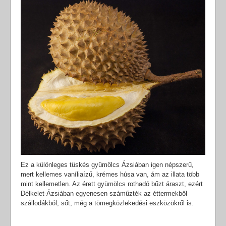
Ez a különleges tüskés gyümölcs Ázsiában igen népszerű,
mert kellemes vaníliaízű, krémes húsa van, ám az illata több
mint kellemetlen. Az érett gyümölcs rothadó bűzt áraszt, ezért
Délkelet-Ázsiában egyenesen száműzték az éttermekből
szállodákból, sőt, még a tömegközlekedési eszközökről is.