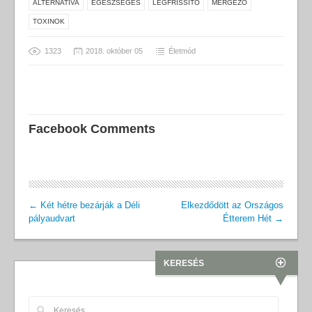
ALTERNATÍVA
EGÉSZSÉGES
LÉGFRISSÍTŐ
MÉRGEZŐ
TOXINOK
1323
2018. október 05
Életmód
Facebook Comments
←
Két hétre bezárják a Déli
Elkezdődött az Országos
pályaudvart
Étterem Hét
→
KERESÉS