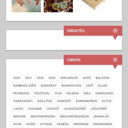
HIRDETÉS
CIMKÉK
2016
2017
2018
2020
APPLIKÁCIÓ
AUTÓ
BALATON
BAMBUSZ SZÉN
BUDAPEST
BUDAPESTEN
CIPŐ
ELLEN
FACEBOOK
FESZTIVÁL
FILM
HIILIBAG
IKEA
KARÁCSONY
KARÁCSONYI
KIÁLLÍTÁS
KONCERT
KORONAVÍRUS
KUTYA
LAKÁS
LEGJOBB
LEVEGŐ
LEVEGŐSZŰRŐ
LÉGSZŰRŐ
MAGYAR
MAGYARORSZÁG
MAGYARORSZÁGON
NYARALÁS
NYÁR
NYÁRI
OTTHON
PENÉSZ
PROGRAM
PROGRAMOK