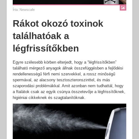
Írta:
Newscafe
Rákot okozó toxinok
találhatóak a
légfrissítőkben
Egyre szélesebb körben elterjedt, hogy a “légfrissítőkben”
található mérgező anyagok állnak összefüggésben a fejlődési
rendellenességű férfi nemi szervekkel, a rossz minőségű
spermával, az alacsony tesztoszteronszinttel, és más
szaporodási problémákkal. Amit azonban nem tudhattál, hogy
a ftalátok csak az egyik csúnya összetevője a légfrissítőknek,
higiéniai cikkeknek és szagtalanítóknak.