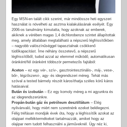
Egy MSN-en talált cikk szerint, már mindössze heti egyszeri
használat is növelheti az asztma kialakulásának esélyét. Egy
2006-os tanulmány kimutatta, hogy azoknak az emberek,
akiknek a vérében magas 1,4 dichlorobenze szintet állapítottak
meg, amely általában megtalálható a népszerű légfrissítőkben
– nagyobb valószínűséggel tapasztalnak csökkenő
tüdőkapacitást. Íme néhány összetevő, a népszerű
légfrissítőből, tudod azzal az elemmel működő, automatikusan
óránként/fél óránként többször permetezős fajtából:
Aceton
– ez egy vér-, szív-, gasztrointesztinális-, máj-, vese-,
bőr-, légzőszervi-, agy- és idegrendszeri méreg. Tehát más
szóval a tested bármely részét károsíthatja széles körű káros
hatásaival.
Bután és izobután
– Ez egy komoly méreg a mi agyunkra és
az idegrendszerünkre.
Propán-bután gáz és petróleum desztillátum
– Elég
nyilvánvaló, hogy miért nem szeretnénk ezeket belélegezni.
Félig tréfásan mondják évek óta, hogy a légfrissítők azokat az
olajipari melléktermékeket tartalmazzák, amiket hogy az
olajipar nem tudott felhasználni a járműveknél. Úgy néz ki,