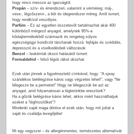
hogy nincs messze az igazságtól.
Propán
– szív- és érrendszeri, valamint a vérméreg; máj-,
vese-, légzőszervi-, a bőr és idegrendszer méreg. Arról ismert,
hogy rendkívül veszélyes.
Parfüm
– Ez az egyetlen összetevőt tartalmazhat akár 400
különböző mérgező anyagot, amelynek 95%-a
kőolajtermékekből származik és rengeteg súlyos
egészségügyi kondíciót társítanak hozzá: fejfájás és szédülés,
depresszió és a viselkedésbeli változások.
Benzol
– leukémiát okozó hatásáról ismert.
Formaldehid
– felső légúti rákot okozhat.
Ezek után jönnek a figyelmeztető címkével, hogy: “A spray
szándékos belélegzése káros vagy végzetes lehet!”, vagy “Ne
lélegezze be a permetet!” Hogy ne lélegezzük be azt az
anyagot, amit folyamatosan a légterünkbe eresztünk?
Ha a gőzök belégzése káros lehet, akkor miért használhatjuk
ezeket a “légfrissítőket”?
Mindenki saját maga döntse el ezek után, hogy mit juttat a
saját és családja levegőjébe!
Mi egy vegyszer – és allergénmentes, természetes alternatívát