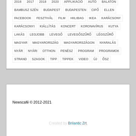
2016
2017
2018
2020
APPLIKÁCIÓ
AUTÓ
BALATON
BAMBUSZ SZÉN
BUDAPEST
BUDAPESTEN
CIPŐ
ELLEN
FACEBOOK
FESZTIVÁL
FILM
HIILIBAG
IKEA
KARÁCSONY
KARÁCSONYI
KIÁLLÍTÁS
KONCERT
KORONAVÍRUS
KUTYA
LAKÁS
LEGJOBB
LEVEGŐ
LEVEGŐSZŰRŐ
LÉGSZŰRŐ
MAGYAR
MAGYARORSZÁG
MAGYARORSZÁGON
NYARALÁS
NYÁR
NYÁRI
OTTHON
PENÉSZ
PROGRAM
PROGRAMOK
STRAND
SZAGOK
TIPP
TIPPEK
VIDEO
ÚJ
ŐSZ
Newscafé © 2012-2021
Created by
Brilantic Zrt.