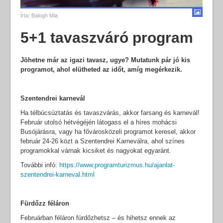
Írta:
Balogh Mia
5+1 tavaszváró program
Jöhetne már az igazi tavasz, ugye? Mutatunk pár jó kis
programot, ahol elütheted az időt, amíg megérkezik.
Szentendrei karnevál
Ha télbúcsúztatás és tavaszvárás, akkor farsang és karnevál!
Február utolsó hétvégéjén látogass el a híres mohácsi
Busójárásra, vagy ha fővárosközeli programot keresel, akkor
február 24-26 közt a Szentendrei Karneválra, ahol színes
programokkal várnak kicsiket és nagyokat egyaránt.
További infó:
https://www.programturizmus.hu/ajanlat-
szentendrei-karneval.html
Fürdőzz féláron
Februárban féláron fürdőzhetsz – és hihetsz ennek az