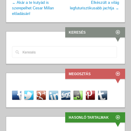
←
Akár a te kutyád is
Elkészült a világ
szerepelhet Cesar Millan
legfuturisztikusabb jachtja
→
előadásán!
KERESÉS
MEGOSZTÁS
HASONLÓ TARTALMAK