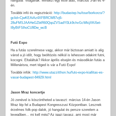
hangulat” világának. Mindezt egy este alatt, március 3-án és 4-
én.
További infó és regisztráció:
http://budastep.hu/tour/borkorzo/?
gclid=CjwKEAiAz4XFBRCW87vj6-
28uFMSJAAHeGZbtR60QqoZVSadY0Lk9chvGcWkijXKi5et-
I8yBtFSlhoCU9Dw_wcB
Futó Expo
Ha a futás szerelmese vagy, akkor már biztosan amiatt is alig
várod a jó időt, hogy beöltözés nélkül is lehessen odakint futni,
kocogni. Eltaláltuk? Akkor április elsején és másodikán futás a
Millenárisra, mert téged is vár a Futó Expo!
További infók:
http://www.utazzitthon.hu/futo-expo-kiallitas-es-
vasar-budapest-84929.html
Jason Mraz koncertje
Jó zenével is köszöntheted a tavaszt: március 14-én Jason
Mraz lép fel a Budapest Kongresszusi Központban. Lesznek
érzelmes folk-pop dalok, jó hangulat és persze szerelem a
levegőben… mi kell még? Az igazi tavasz, ami most már