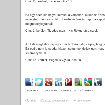
Cím: 11. kerület, Kanizsai utca 13.
Ha egy édes kis helyet keresel a városban, akkor az Édesem
választott mennyei sütit itt kék-fehér őzikés papírba kapo
megmosolyogtatnak.
Cím: 2. kerület, Tizedes utca – Kis Rókus utca sarok
Az ÉdességLabor rajongói már biztosan alig várják, hogy k
Ez pedig nem is csoda, hiszen sokan gondoljuk úgy, hogy 
sütemények is!
Cím: 13. kerület, Hegedűs Gyula utca 20.
BUDAPEST
CAKE TOUR
CUKRÁSZDA
SÜTEMÉNY
1852
2016. szeptember 14
Események