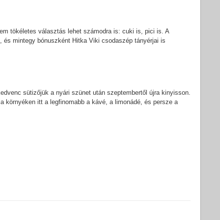
 tökéletes választás lehet számodra is: cuki is, pici is. A
d, és mintegy bónuszként Hitka Viki csodaszép tányérjai is
edvenc sütizőjük a nyári szünet után szeptembertől újra kinyisson.
a környéken itt a legfinomabb a kávé, a limonádé, és persze a