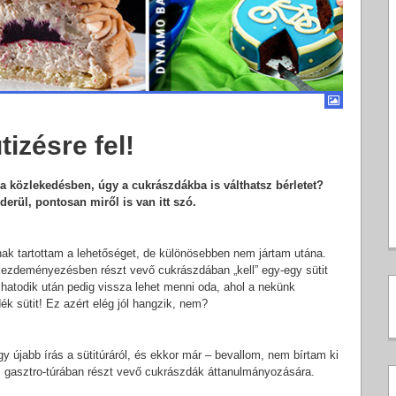
izésre fel!
a közlekedésben, úgy a cukrászdákba is válthatsz bérletet?
erül, pontosan miről is van itt szó.
ak tartottam a lehetőséget, de különösebben nem jártam utána.
kezdeményezésben részt vevő cukrászdában „kell” egy-egy sütit
 hatodik után pedig vissza lehet menni oda, ahol a nekünk
ék sütit! Ez azért elég jól hangzik, nem?
gy újabb írás a sütitúráról, és ekkor már – bevallom, nem bírtam ki
 gasztro-túrában részt vevő cukrászdák áttanulmányozására.