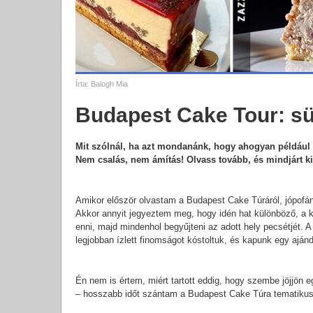
Írta:
Balogh Mia
Budapest Cake Tour: süt
Mit szólnál, ha azt mondanánk, hogy ahogyan például 
Nem csalás, nem ámítás! Olvass tovább, és mindjárt kid
Amikor először olvastam a Budapest Cake Túráról, jópofán
Akkor annyit jegyeztem meg, hogy idén hat különböző, a 
enni, majd mindenhol begyűjteni az adott hely pecsétjét. A
legjobban ízlett finomságot kóstoltuk, és kapunk egy ajánd
Én nem is értem, miért tartott eddig, hogy szembe jöjjön e
– hosszabb időt szántam a Budapest Cake Túra tematikus