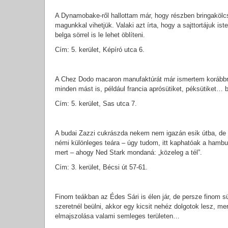
A Dynamobake-ről hallottam már, hogy részben bringakölcs
magunkkal vihetjük. Valaki azt írta, hogy a sajttortájuk is
belga sörrel is le lehet öblíteni.
Cím: 5. kerület, Képíró utca 6.
A Chez Dodo macaron manufaktúrát már ismertem korábbról
minden mást is, például francia aprósütiket, péksütiket… b
Cím: 5. kerület, Sas utca 7.
A budai Zazzi cukrászda nekem nem igazán esik útba, de h
némi különleges teára – úgy tudom, itt kaphatóak a hamb
mert – ahogy Ned Stark mondaná: „közeleg a tél”.
Cím: 3. kerület, Bécsi út 57-61.
Finom teákban az Édes Sári is élen jár, de persze finom s
szeretnél beülni, akkor egy kicsit nehéz dolgotok lesz, mer
elmajszolása valami semleges területen…