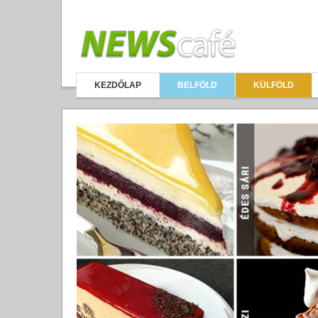
KEZDŐLAP
BELFÖLD
KÜLFÖLD