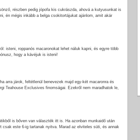
önző, részben pedig jópofa kis cukrászda, ahová a kutyusunkat is
teni, én mégis inkább a belga csokitortájukat ajánlom, amit akár
: isteni, roppanós macaronokat lehet náluk kapni, és egyre több
ónusz, hogy a kávéjuk is isteni!
a arra járok, feltétlenül benevezek majd egy-két macaronra és
urgi Teahouse Exclusives finomságai. Ezekről nem maradhatok le,
ütikből is bőven van választék itt is. Ha azonban munkaidő után
t csak este 6-ig tartanak nyitva. Marad az elviteles süti, és annak