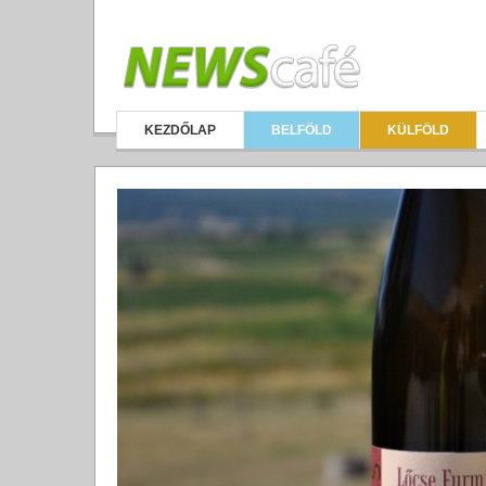
KEZDŐLAP
BELFÖLD
KÜLFÖLD