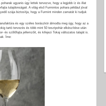
poharak ugyanis úgy lettek tervezve, hogy a legjobb íz és illat
fajta tulajdonságait. A világ első Furmintos pohara például jóval
edő szája biztosítja, hogy a Furmint minden zamatát ki tudjuk
anufaktúra és egy széles borászkör álmodta meg úgy, hogy az a
okig tartó tervezés és több mint 50 tesztpohár elkészítése után
r- és szőlőfajta jellemzőit, és kifejezi Tokaj változatos talaját is.
ak. Íme: