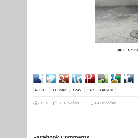
forrás: szer
KAPOTT
POHARAT
SAJÁT
TOKAJI FURMINT
1715
2016. október 17
Gasztronómia
Facebook Comments