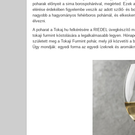
poharak előnyeit a sima borospoháréval, megérted. Ezek a 
elérése érdekében figyelembe veszik az adott szőlő- és bor
nagyobb a hagyományos fehérboros pohárnál, és elkeskeny
élvezni.
A poharat a Tokaj.hu felkérésére a RIEDEL üvegkészítő m
tokaji furmint kóstolására a legalkalmasabb legyen. Hónap
született meg a Tokaji Furmint pohár, mely jól közvetíti a bo
Úgy mondják: egyedi forma az egyedi ízeknek és aromákn