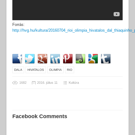
Forrás:
http://hvg.hu/kultura/20160704_rioi_olimpia_hivatalos_dal_thiaquinho_
DALA
HIVATALOS
OLIMPIA
RIO
1682
2016. július 11
Kultúra
Facebook Comments