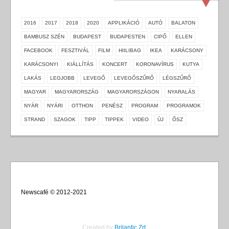
2016
2017
2018
2020
APPLIKÁCIÓ
AUTÓ
BALATON
BAMBUSZ SZÉN
BUDAPEST
BUDAPESTEN
CIPŐ
ELLEN
FACEBOOK
FESZTIVÁL
FILM
HIILIBAG
IKEA
KARÁCSONY
KARÁCSONYI
KIÁLLÍTÁS
KONCERT
KORONAVÍRUS
KUTYA
LAKÁS
LEGJOBB
LEVEGŐ
LEVEGŐSZŰRŐ
LÉGSZŰRŐ
MAGYAR
MAGYARORSZÁG
MAGYARORSZÁGON
NYARALÁS
NYÁR
NYÁRI
OTTHON
PENÉSZ
PROGRAM
PROGRAMOK
STRAND
SZAGOK
TIPP
TIPPEK
VIDEO
ÚJ
ŐSZ
Newscafé © 2012-2021
Created by
Brilantic Zrt.