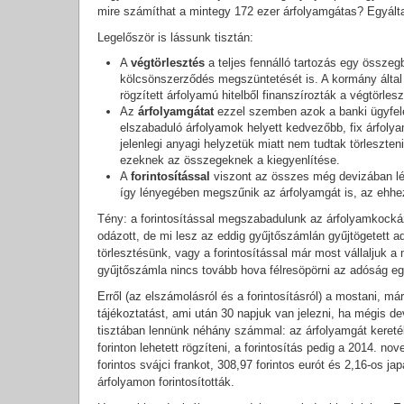
mire számíthat a mintegy 172 ezer árfolyamgátas? Egyált
Legelőször is lássunk tisztán:
A
végtörlesztés
a teljes fennálló tartozás egy összegb
kölcsönszerződés megszüntetését is. A kormány által 
rögzített árfolyamú hitelből finanszírozták a végtörlesz
Az
árfolyamgátat
ezzel szemben azok a banki ügyfelek
elszabaduló árfolyamok helyett kedvezőbb, fix árfolyam
jelenlegi anyagi helyzetük miatt nem tudtak törleszten
ezeknek az összegeknek a kiegyenlítése.
A
forintosítással
viszont az összes még devizában lévő 
így lényegében megszűnik az árfolyamgát is, az ehhe
Tény: a forintosítással megszabadulunk az árfolyamkockáz
odázott, de mi lesz az eddig gyűjtőszámlán gyűjtögetett a
törlesztésünk, vagy a forintosítással már most vállaljuk 
gyűjtőszámla nincs tovább hova félresöpörni az adóság egy 
Erről (az elszámolásról és a forintosításról) a mostani, má
tájékoztatást, ami után 30 napjuk van jelezni, ha mégis de
tisztában lennünk néhány számmal: az árfolyamgát keretébe
forinton lehetett rögzíteni, a forintosítás pedig a 2014. n
forintos svájci frankot, 308,97 forintos eurót és 2,16-os jap
árfolyamon forintosították.