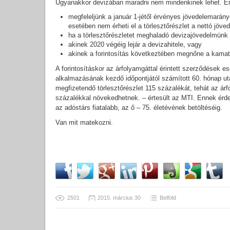
Ugyanakkor devizában maradni nem mindenkinek lehet. Enn
megfeleljünk a január 1-jétől érvényes jövedelemarányo
esetében nem érheti el a törlesztőrészlet a nettó jöve
ha a törlesztőrészletet meghaladó devizajövedelmünk
akinek 2020 végéig lejár a devizahitele, vagy
akinek a forintosítás következtében megnőne a kamats
A forintosításkor az árfolyamgáttal érintett szerződések e
alkalmazásának kezdő időpontjától számított 60. hónap u
megfizetendő törlesztőrészlet 115 százalékát, tehát az árf
százalékkal növekedhetnek. – értesült az MTI. Ennek érde
az adóstárs fiatalabb, az ő – 75. életévének betöltéséig.
Van mit matekozni.
2501
2015. március 30
Belföld