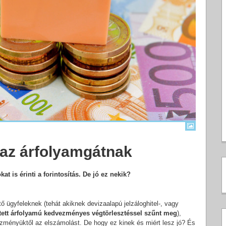
t az árfolyamgátnak
t is érinti a forintosítás. De jó ez nekik?
ügyfeleknek (tehát akiknek devizaalapú jelzáloghitel-, vagy
tett árfolyamú kedvezményes végtörlesztéssel szűnt meg
),
ntézményüktől az elszámolást. De hogy ez kinek és miért lesz jó? És