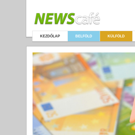
KEZDŐLAP
BELFÖLD
KÜLFÖLD