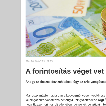
Írta:
Taraszovics Ágnes
A forintosítás véget ve
Ahogy az összes devizahitelest, úgy az árfolyamgátasoka
Már csak másfél napja van a kedvezményesen végtörlesztő 
lakóingatlanra vonatkozó pénzügyi lízingszerződése
rögzí
hogy tízezer forintos díj ellenében igényeljék pénzügyi i