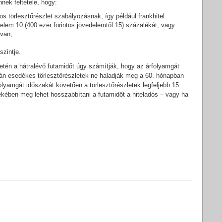
ek feltétele, hogy:
s törlesztőrészlet szabályozásnak, így például frankhitel
delem 10 (400 ezer forintos jövedelemtől 15) százalékát, vagy
 van,
zintje.
setén a hátralévő futamidőt úgy számítják, hogy az árfolyamgát
tán esedékes törlesztőrészletek ne haladják meg a 60. hónapban
olyamgát időszakát követően a törlesztőrészletek legfeljebb 15
kében meg lehet hosszabbítani a futamidőt a hiteladós – vagy ha