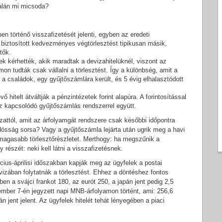
alán mi micsoda?
en történő visszafizetését jelenti, egyben az eredeti
biztosított kedvezményes végtörlesztést tipikusan másik,
tők.
 kérhették, akik maradtak a devizahitelüknél, viszont az
on tudták csak vállalni a törlesztést. Így a különbség, amit a
i a családok, egy gyűjtőszámlára került, és 5 évig elhalasztódott
hitelt átváltják a pénzintézetek forint alapúra. A forintosítással
z kapcsolódó gyűjtőszámlás rendszerrel együtt.
attól, amit az árfolyamgát rendszere csak későbbi időpontra
dósság sorsa? Vagy a gyűjtőszámla lejárta után ugrik meg a havi
a magasabb törlesztőrészletet. Merthogy: ha megszűnik a
részét: neki kell látni a visszafizetésnek.
rcius-áprilisi időszakban kapják meg az ügyfelek a postai
vizában folytatnák a törlesztést. Ehhez a döntéshez fontos
n a svájci frankot 180, az eurót 250, a japán jent pedig 2,5
ovember 7-én jegyzett napi MNB-árfolyamon történt, ami: 256,6
án jent jelent. Az ügyfelek hitelét tehát lényegében a piaci