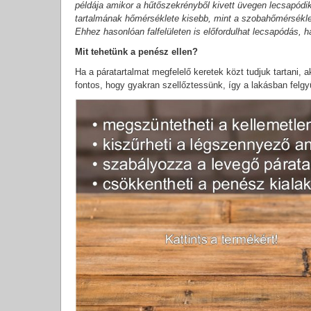
példája amikor a hűtőszekrényből kivett üvegen lecsapódi
tartalmának hőmérséklete kisebb, mint a szobahőmérséklete
Ehhez hasonlóan falfelületen is előfordulhat lecsapódás, h
Mit tehetünk a penész ellen?
Ha a páratartalmat megfelelő keretek közt tudjuk tartani, 
fontos, hogy gyakran szellőztessünk, így a lakásban felgyü