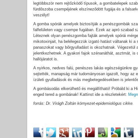
legtöbbször nem rejtőzködő típusok, a gombatelepek szab
fürdőszoba csempéjének elszíneződött fugája és a falsarkok
veszélyt!
A gomba spórák amelyek biztosítják a penészgombák sza
falfelületen vagy csempe fugában. Ezek az apró szabad s
Léteznek olyan penészgomba fajták amelyek spórái mérg
mikotoxinjait, ha belélegezzük izgató hatást váltanak ki a 
panaszokat vagy bőrgyulladást is okozhatnak. Végezetül a
jelentkezhetnek. A gyakori fajok szénanáthát, asztmát, is
hallójáratot is.
A nyirkos, nedves falú, penészes lakás egészségünkre gy
sejtették, manapság már tudományosan igazolt, hogy az eg
ízületi gyulladások és más megbetegedésekben is jelent
A gombásodás elkerülhető és megállítható! Próbáld ki a Hi
enged tered a gombának! Kattinst ide a részletekért:
Megn
forrás: Dr. Virágh Zoltán környezet-epidemiológus cikke.