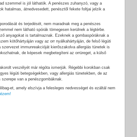
ad szemmel is jól láthatók. A penészes zuhanyzó, vagy a
 hatalmas, átnedvesedett, penésztől fekete foltjai jelzik a
porodását és terjedését, nem maradnak meg a penészes
zemmel nem látható spórák tömegesen kerülnek a légtérbe.
ező anyagokat is tartalmaznak. Ezeknek a gombaspóráknak a
szem kötőhártyáján vagy az orr nyálkahártyáján, de felső légúti
 szervezet immunreakcióját kierőszakolva allergiás tünetek is
 okozhatnak, de képesek megbetegíteni az orrüreget, a külső
akorolt veszélyét már régóta ismerjük. Régebbi korokban csak
yes légúti betegségekben, vagy allergiás tünetekben, de az
ős szerepe van a penészgombáknak.
ilibag-et, amely elszívja a felesleges nedvességet és ezáltál nem
ézem!