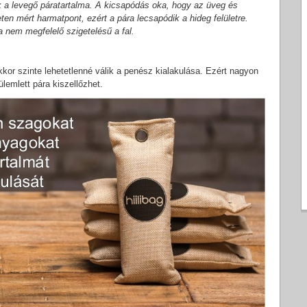
k a levegő páratartalma. A kicsapódás oka, hogy az üveg és
n mért harmatpont, ezért a pára lecsapódik a hideg felületre.
a nem megfelelő szigetelésű a fal.
akkor szinte lehetetlenné válik a penész kialakulása. Ezért nagyon
lemlett pára kiszellőzhet.