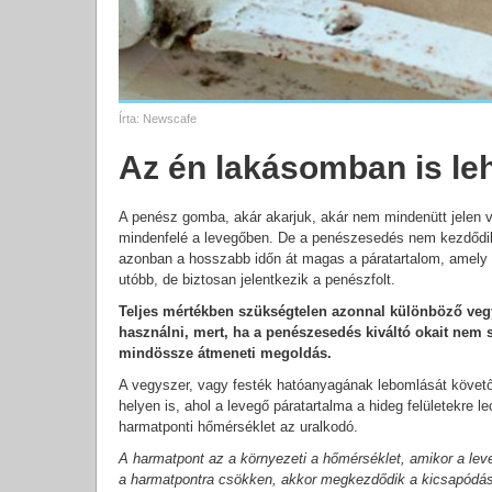
Írta:
Newscafe
Az én lakásomban is le
A penész gomba, akár akarjuk, akár nem mindenütt jelen
mindenfelé a levegőben. De a penészesedés nem kezdődik 
azonban a hosszabb időn át magas a páratartalom, amely eg
utóbb, de biztosan jelentkezik a penészfolt.
Teljes mértékben szükségtelen azonnal különböző vegy
használni, mert, ha a penészesedés kiváltó okait nem 
mindössze átmeneti megoldás.
A vegyszer, vagy festék hatóanyagának lebomlását követő
helyen is, ahol a levegő páratartalma a hideg felületekre
harmatponti hőmérséklet az uralkodó.
A harmatpont az a környezeti a hőmérséklet, amikor a lev
a harmatpontra csökken, akkor megkezdődik a kicsapódás