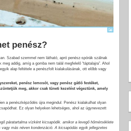
het penész?
 van. Szabad szemmel nem látható, apró penész-spórák szálnak
meg addig, amíg a gomba nem talál megfelelő “táptalajra”. Ahol
yik alap feltétele a penészfolt kialakulásának, ott előbb vagy
szereket, penész lemosót, vagy penész gátló festéket,
szüntetjük meg, akkor csak tüneti kezelést végeztünk, amely
en a penészképződés újra megindul. Penész kialakulhat olyan
 lecsapódhat. Ez olyan helyeken lehetséges, ahol az úgynevezett
egő páratartalma vízként kicsapódik. amikor a levegő hőmérséklete
 vagy más néven kondenzáció. A kicsapódás egyik jellegzetes