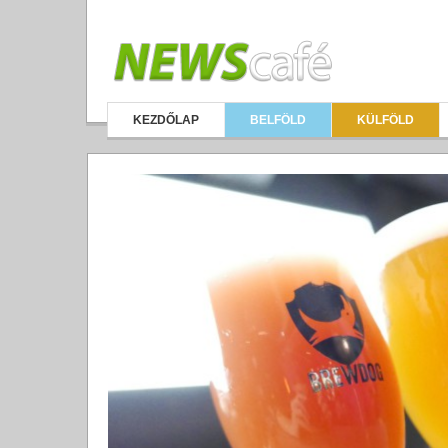
KEZDŐLAP
BELFÖLD
KÜLFÖLD