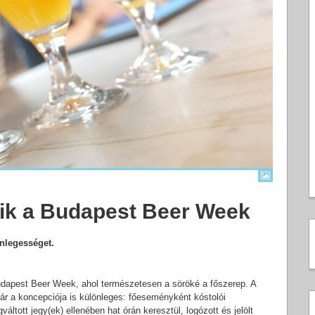
zik a Budapest Beer Week
önlegességet.
Budapest Beer Week, ahol természetesen a söröké a főszerep. A
r a koncepciója is különleges: főeseményként kóstolói
ltott jegy(ek) ellenében hat órán keresztül, logózott és jelölt