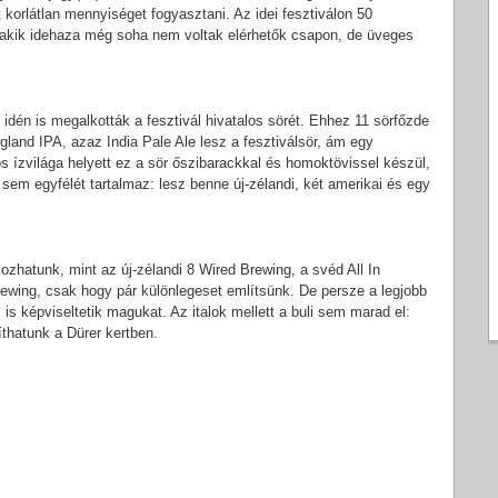
 korlátlan mennyiséget fogyasztani. Az idei fesztiválon 50
s, akik idehaza még soha nem voltak elérhetők csapon, de üveges
dén is megalkották a fesztivál hivatalos sörét. Ehhez 11 sörfőzde
land IPA, azaz India Pale Ale lesz a fesztiválsör, ám egy
ízvilága helyett ez a sör őszibarackkal és homoktövissel készül,
 sem egyfélét tartalmaz: lesz benne új-zélandi, két amerikai és egy
zhatunk, mint az új-zélandi 8 Wired Brewing, a svéd All In
ewing, csak hogy pár különlegeset említsünk. De persze a legjobb
is képviseltetik magukat. Az italok mellett a buli sem marad el:
thatunk a Dürer kertben.