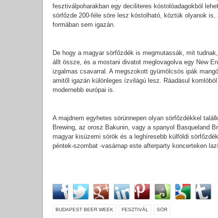
fesztiválpoharakban egy deciliteres kóstolóadagokból lehet
sörfőzde 200-féle söre lesz kóstolható, köztük olyanok i
formában sem igazán.
De hogy a magyar sörfőzdék is megmutassák, mit tudnak, i
állt össze, és a mostani divatot meglovagolva egy New Eng
izgalmas csavarral. A megszokott gyümölcsös ipák mangós 
amitől igazán különleges ízvilágú lesz. Ráadásul komlóból
modernebb európai is.
A majdnem egyhetes sörünnepen olyan sörfőzdékkel találko
Brewing, az orosz Bakunin, vagy a spanyol Basqueland Br
magyar kisüzemi sörök és a leghíresebb külföldi sörfőzdék 
péntek-szombat -vasárnap este afterparty koncerteken lazí
BUDAPEST BEER WEEK
FESZTIVÁL
SÖR