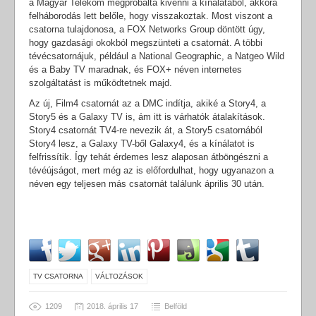
a Magyar Telekom megpróbálta kivenni a kínálatából, akkora
felháborodás lett belőle, hogy visszakoztak. Most viszont a
csatorna tulajdonosa, a FOX Networks Group döntött úgy,
hogy gazdasági okokból megszünteti a csatornát. A többi
tévécsatornájuk, például a National Geographic, a Natgeo Wild
és a Baby TV maradnak, és FOX+ néven internetes
szolgáltatást is működtetnek majd.
Az új, Film4 csatornát az a DMC indítja, akiké a Story4, a
Story5 és a Galaxy TV is, ám itt is várhatók átalakítások.
Story4 csatornát TV4-re nevezik át, a Story5 csatornából
Story4 lesz, a Galaxy TV-ből Galaxy4, és a kínálatot is
felfrissítik. Így tehát érdemes lesz alaposan átböngészni a
tévéújságot, mert még az is előfordulhat, hogy ugyanazon a
néven egy teljesen más csatornát találunk április 30 után.
TV CSATORNA
VÁLTOZÁSOK
1209
2018. április 17
Belföld