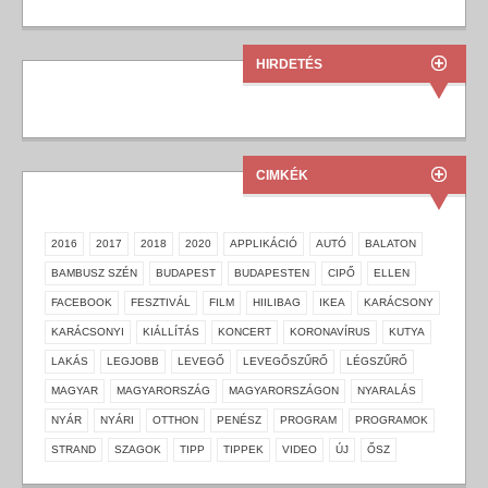
HIRDETÉS
CIMKÉK
2016
2017
2018
2020
APPLIKÁCIÓ
AUTÓ
BALATON
BAMBUSZ SZÉN
BUDAPEST
BUDAPESTEN
CIPŐ
ELLEN
FACEBOOK
FESZTIVÁL
FILM
HIILIBAG
IKEA
KARÁCSONY
KARÁCSONYI
KIÁLLÍTÁS
KONCERT
KORONAVÍRUS
KUTYA
LAKÁS
LEGJOBB
LEVEGŐ
LEVEGŐSZŰRŐ
LÉGSZŰRŐ
MAGYAR
MAGYARORSZÁG
MAGYARORSZÁGON
NYARALÁS
NYÁR
NYÁRI
OTTHON
PENÉSZ
PROGRAM
PROGRAMOK
STRAND
SZAGOK
TIPP
TIPPEK
VIDEO
ÚJ
ŐSZ