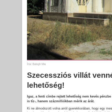
Írta:
Balogh Mia
Szecessziós villát venn
lehetőség!
Igaz, a fenti címbe rejtett lehetőség nem kevés pénzbe
is tíz-, hanem százmilliókban mérik az árát.
Ki ne álmodozott volna arról gyerekkorában, hogy egy mes