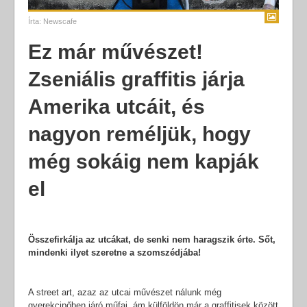
Írta:
Newscafe
Ez már művészet!
Zseniális graffitis járja
Amerika utcáit, és
nagyon reméljük, hogy
még sokáig nem kapják
el
Összefirkálja az utcákat, de senki nem haragszik érte. Sőt,
mindenki ilyet szeretne a szomszédjába!
A street art, azaz az utcai művészet nálunk még
gyerekcipőben járó műfaj, ám külföldön már a graffitisek között