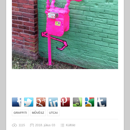
GRAFFITI
MŰVÉSZ
UTCAI
1115
2018. július 03
Külföld