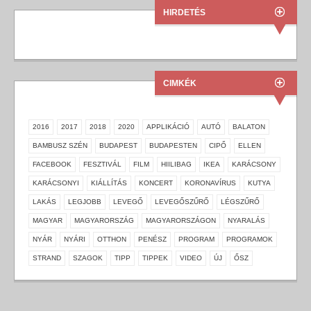
HIRDETÉS
CIMKÉK
2016
2017
2018
2020
APPLIKÁCIÓ
AUTÓ
BALATON
BAMBUSZ SZÉN
BUDAPEST
BUDAPESTEN
CIPŐ
ELLEN
FACEBOOK
FESZTIVÁL
FILM
HIILIBAG
IKEA
KARÁCSONY
KARÁCSONYI
KIÁLLÍTÁS
KONCERT
KORONAVÍRUS
KUTYA
LAKÁS
LEGJOBB
LEVEGŐ
LEVEGŐSZŰRŐ
LÉGSZŰRŐ
MAGYAR
MAGYARORSZÁG
MAGYARORSZÁGON
NYARALÁS
NYÁR
NYÁRI
OTTHON
PENÉSZ
PROGRAM
PROGRAMOK
STRAND
SZAGOK
TIPP
TIPPEK
VIDEO
ÚJ
ŐSZ