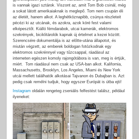
is vannak igazi sztárok. Viszont az, amit Tom Bob csinál, még
a sokat látott amerikaiaknak is meglepő. Tom nem csupán éli
az életét, hanem alkot. A leghétköznapibb, csúnya részleteit
pécézi ki az utcának, és azokra, azok köré fest valami
elképesztőt. Kiálló fémdarabok, utcai kamerák, elektromos
szekrények, biciklitárolók kapnak új értelmet a kezei között.
Szerencsére dokumentálja is az előtte-utána állapotot, és
miután végzett, az emberek boldogan fotózkodnak egy
elektromos szekrénnyel vagy tűzcsappal, ráadásul az
interneten egészen komoly rajongótábora is van, meg is értjük,
miért. Tom ráadásul nem csak az USA-ban alkot. Kalifornia,
Massachusetts, Brooklyn, Los Angeles, Miami és New York
utcái mellett találhatók alkotásai Tajvanon és Dubajban is. Azt
pedig csak remélni tudjuk, hogy egyszer Európát is útba ejti!
Instagram
oldalán rengeteg zseniális felfestést találsz, például
ilyeneket: