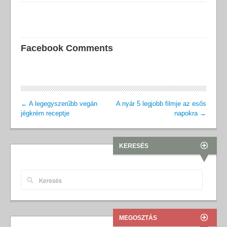
Facebook Comments
←
A legegyszerűbb vegán
A nyár 5 legjobb filmje az esős
jégkrém receptje
napokra
→
KERESÉS
MEGOSZTÁS