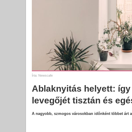
Írta:
Newscafe
Ablaknyitás helyett: így
levegőjét tisztán és e
A nagyobb, szmogos városokban időnként többet árt a sz