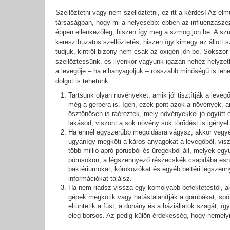
Szellőztetni vagy nem szellőztetni, ez itt a kérdés! Az elm
társaságban, hogy mi a helyesebb: ebben az influenzasze
éppen ellenkezőleg, hiszen így meg a szmog jön be. A szüle
kereszthuzatos szellőztetés, hiszen így kimegy az állott
tudjuk, kintről bizony nem csak az oxigén jön be. Sokszor
szellőztessünk, és ilyenkor vagyunk igazán nehéz helyzetb
a levegője – ha elhanyagoljuk – rosszabb minőségű is lehet
dolgot is tehetünk:
Tartsunk olyan növényeket, amik jól tisztítják a leveg
még a gerbera is. Igen, ezek pont azok a növények, a
ösztönösen is ráéreztek, mely növényekkel jó együtt é
lakásod, viszont a sok növény sok törődést is igényel
Ha ennél egyszerűbb megoldásra vágysz, akkor vegyél 
ugyanígy megköti a káros anyagokat a levegőből, visz
több millió apró pórusból és üregekből áll, melyek eg
pórusokon, a légszennyező részecskék csapdába esnek 
baktériumokat, kórokozókat és egyéb beltéri légszen
információkat találsz.
Ha nem riadsz vissza egy komolyabb befektetéstől, ak
gépek megkötik vagy hatástalanítják a gombákat, spór
eltüntetik a füst, a dohány és a háziállatok szagát, 
elég borsos. Az pedig külön érdekesség, hogy némelyi