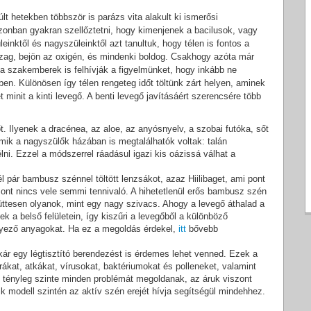
últ hetekben többször is parázs vita alakult ki ismerősi
zonban gyakran szellőztetni, hogy kimenjenek a bacilusok, vagy
inktől és nagyszüleinktől azt tanultuk, hogy télen is fontos a
 szag, bejön az oxigén, és mindenki boldog. Csakhogy azóta már
 a szakemberek is felhívják a figyelmünket, hogy inkább ne
en. Különösen így télen rengeteg időt töltünk zárt helyen, aminek
 minit a kinti levegő. A benti levegő javításáért szerencsére több
őt. Ilyenek a dracénea, az aloe, az anyósnyelv, a szobai futóka, sőt
mik a nagyszülők házában is megtalálhatók voltak: talán
lni. Ezzel a módszerrel ráadásul igazi kis oázissá válhat a
.
pár bambusz szénnel töltött lenzsákot, azaz Hiilibaget, ami pont
ont nincs vele semmi tennivaló. A hihetetlenül erős bambusz szén
yüttesen olyanok, mint egy nagy szivacs. Ahogy a levegő áthalad a
a belső felületein, így kiszűri a levegőből a különböző
nyező anyagokat. Ha ez a megoldás érdekel,
itt
bővebb
ár egy légtisztító berendezést is érdemes lehet venned. Ezek a
ákat, atkákat, vírusokat, baktériumokat és polleneket, valamint
így tényleg szinte minden problémát megoldanak, az áruk viszont
k modell szintén az aktív szén erejét hívja segítségül mindehhez.